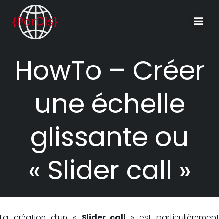
Aller
au
contenu
HowTo – Créer
une échelle
glissante ou
« Slider call »
La création d’un «
Slider call
» est particulièrement